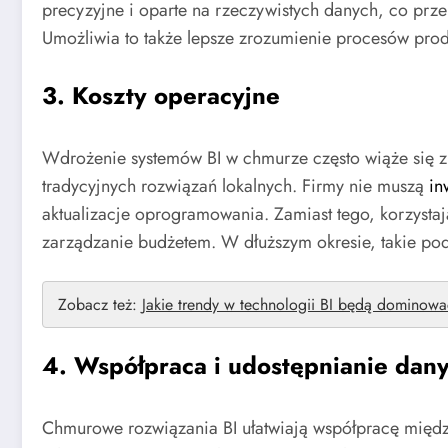
precyzyjne i oparte na rzeczywistych danych, co prze
Umożliwia to także lepsze zrozumienie procesów prod
3. Koszty operacyjne
Wdrożenie systemów BI w chmurze często wiąże się z
tradycyjnych rozwiązań lokalnych. Firmy nie muszą
in
aktualizacje oprogramowania. Zamiast tego, korzysta
zarządzanie budżetem. W dłuższym okresie, takie po
Zobacz też:
Jakie trendy w technologii BI będą dominow
4. Współpraca i udostępnianie dan
Chmurowe rozwiązania BI ułatwiają współpracę między