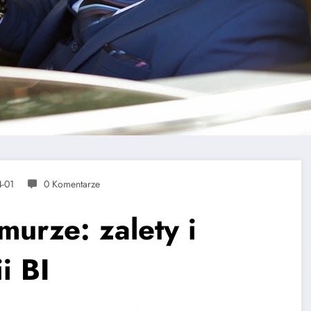
-01
0 Komentarze
urze: zalety i
i BI