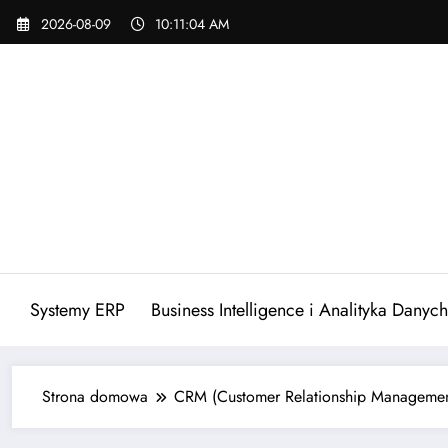
Skip
2026-08-09
10:11:05 AM
to
content
Systemy ERP
Business Intelligence i Analityka Danych
Strona domowa
CRM (Customer Relationship Managemen