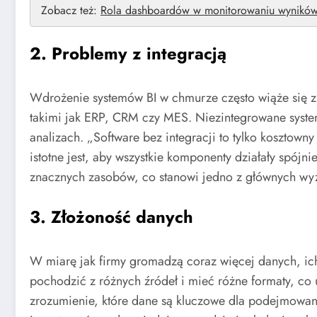
Zobacz też:
Rola dashboardów w monitorowaniu wynikó
2. Problemy z integracją
Wdrożenie systemów BI w chmurze często wiąże się z k
takimi jak ERP, CRM czy MES. Niezintegrowane syst
analizach. „Software bez integracji to tylko kosztown
istotne jest, aby wszystkie komponenty działały spój
znacznych zasobów, co stanowi jedno z głównych wyz
3. Złożoność danych
W miarę jak firmy gromadzą coraz więcej danych, ich
pochodzić z różnych źródeł i mieć różne formaty, co 
zrozumienie, które dane są kluczowe dla podejmowa