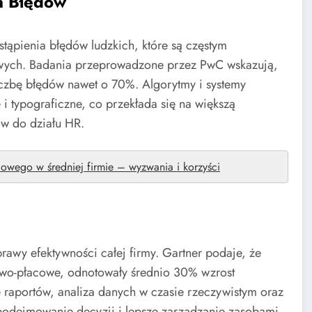
a Błędów
ąpienia błędów ludzkich, które są częstym
wych. Badania przeprowadzone przez PwC wskazują,
zbę błędów nawet o 70%. Algorytmy i systemy
i typograficzne, co przekłada się na większą
w do działu HR.
owego w średniej firmie – wyzwania i korzyści
rawy efektywności całej firmy. Gartner podaje, że
owo-płacowe, odnotowały średnio 30% wzrost
 raportów, analiza danych w czasie rzeczywistym oraz
 podejmowanie decyzji i lepsze zarządzanie zasobami.