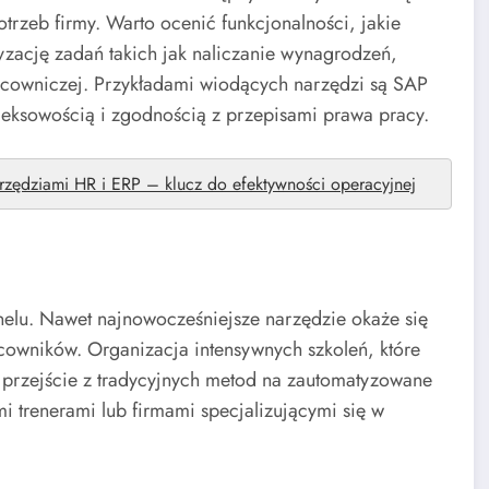
rzeb firmy. Warto ocenić funkcjonalności, jakie
yzację zadań takich jak naliczanie wynagrodzeń,
acowniczej. Przykładami wiodących narzędzi są SAP
leksowością i zgodnością z przepisami prawa pracy.
rzędziami HR i ERP – klucz do efektywności operacyjnej
elu. Nawet najnowocześniejsze narzędzie okaże się
owników. Organizacja intensywnych szkoleń, które
 przejście z tradycyjnych metod na zautomatyzowane
i trenerami lub firmami specjalizującymi się w