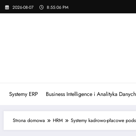
Skip
2026-08-07
8:55:07 PM
to
content
Systemy ERP
Business Intelligence i Analityka Danych
Strona domowa
HRM
Systemy kadrowo-płacowe pods