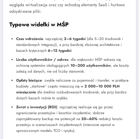
wygląda wirtualizacja oraz czy wchodzą elementy SaaS i hurtowo
odzyskiwane pliki.
Typowe widełki w MŚP
Czas wdrożenia
: najczęściej
2–6 tygodni
(dla 5–20 środowisk i
standardowych integracji), a przy bardziej złożonej architekturze i
bazach krytycznych
6–12 tygodni
.
Liczba użytkowników / zakres
: dla większości MŚP wdraża się
ochronę systemów obsługujących
10–200 użytkowników
, ale koszty
zależą od danych, nie od liczby stanowisk.
Opłaty bieżące
: zwykle naliczane za pojemność i transfer; w praktyce
budżety „startowe” często mieszczą się w
2 000–10 000 PLN
miesięcznie
dla średnio rozbudowanych środowisk, ale przy bardzo
dużych bazach rośnie to szybko.
Zwrot z inwestycji (ROI)
: najczęściej realizuje się go przez
ograniczenie przestojów i kosztów incydentów; dobrze
zaprojektowany backup ma potencjał na
20–60%
redukcji kosztu
przestoju w scenariuszach incydentowych (mierzone wprost w
uproszczonym modelu TCO i ryzyku).