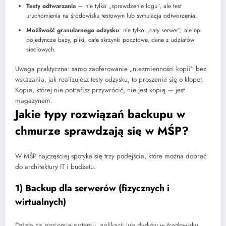
Testy odtwarzania
— nie tylko „sprawdzenie logu”, ale test
uruchomienia na środowisku testowym lub symulacja odtworzenia.
Możliwość granularnego odzysku
: nie tylko „cały serwer”, ale np.
pojedyncze bazy, pliki, całe skrzynki pocztowe, dane z udziałów
sieciowych.
Uwaga praktyczna: samo zaoferowanie „niezmienności kopii” bez
wskazania, jak realizujesz testy odzysku, to proszenie się o kłopot.
Kopia, której nie potrafisz przywrócić, nie jest kopią — jest
magazynem.
Jakie typy rozwiązań backupu w
chmurze sprawdzają się w MŚP?
W MŚP najczęściej spotyka się trzy podejścia, które można dobrać
do architektury IT i budżetu.
1) Backup dla serwerów (fizycznych i
wirtualnych)
Działa na poziomie systemu, aplikacji lub dysków w środowisku