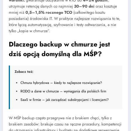
warunki:
gwarantuje odzyskanie w RTO do
4–24 godzin
,
utrzymuje retencję danych co najmniej
30–90 dni
oraz kosztuje
mniej niż
0,5–1,5% rocznego TCO
(całkowitego kosztu
posiadania) środowiska IT. W praktyce najlepsze rozwiązania to te,
które łączą automatyzację, szyfrowanie i testy odtwarzania, a nie
tylko „kopie w chmurze”.
Dlaczego backup w chmurze jest
dziś opcją domyślną dla MŚP?
Zobacz też:
Chmura hybrydowa – kiedy to najlepsze rozwiązanie?
RODO a dane w chmurze – wymagania dla polskich firm
SaaS w firmie – jak zarządzać subskrypcjami i licencjami?
W MŚP backup często przegrywa nie z brakiem chęci, tylko z
brakiem zasobów: brakuje czasu na ręczne procedury, kompetencji
do utrzymania infrastruktury i budżetu na dodatkowe serwerownie.