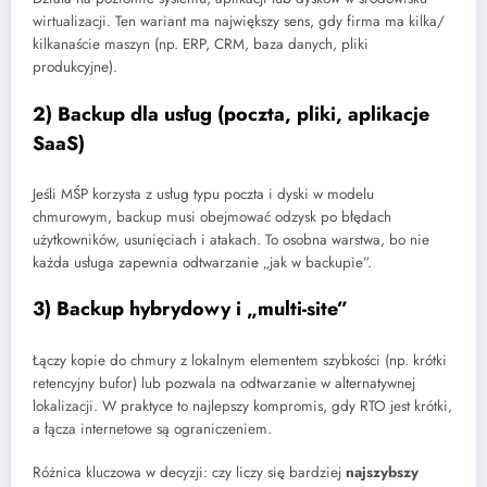
wirtualizacji. Ten wariant ma największy sens, gdy firma ma kilka/
kilkanaście maszyn (np. ERP, CRM, baza danych, pliki
produkcyjne).
2) Backup dla usług (poczta, pliki, aplikacje
SaaS)
Jeśli MŚP korzysta z usług typu poczta i dyski w modelu
chmurowym, backup musi obejmować odzysk po błędach
użytkowników, usunięciach i atakach. To osobna warstwa, bo nie
każda usługa zapewnia odtwarzanie „jak w backupie”.
3) Backup hybrydowy i „multi-site”
Łączy kopie do chmury z lokalnym elementem szybkości (np. krótki
retencyjny bufor) lub pozwala na odtwarzanie w alternatywnej
lokalizacji. W praktyce to najlepszy kompromis, gdy RTO jest krótki,
a łącza internetowe są ograniczeniem.
Różnica kluczowa w decyzji: czy liczy się bardziej
najszybszy