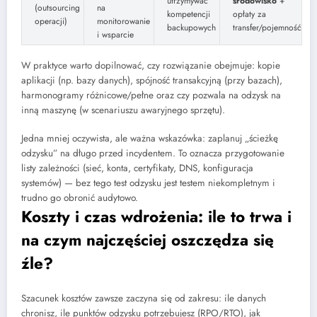
utrzymywać
środowisko
+
(outsourcing
na
kompetencji
opłaty za
operacji)
monitorowanie
backupowych
transfer/pojemność
i wsparcie
W praktyce warto dopilnować, czy rozwiązanie obejmuje: kopie
aplikacji (np. bazy danych), spójność transakcyjną (przy bazach),
harmonogramy różnicowe/pełne oraz czy pozwala na odzysk na
inną maszynę (w scenariuszu awaryjnego sprzętu).
Jedna mniej oczywista, ale ważna wskazówka: zaplanuj „ścieżkę
odzysku” na długo przed incydentem. To oznacza przygotowanie
listy zależności (sieć, konta, certyfikaty, DNS, konfiguracja
systemów) — bez tego test odzysku jest testem niekompletnym i
trudno go obronić audytowo.
Koszty i czas wdrożenia: ile to trwa i
na czym najczęściej oszczędza się
źle?
Szacunek kosztów zawsze zaczyna się od zakresu: ile danych
chronisz, ile punktów odzysku potrzebujesz (RPO/RTO), jak