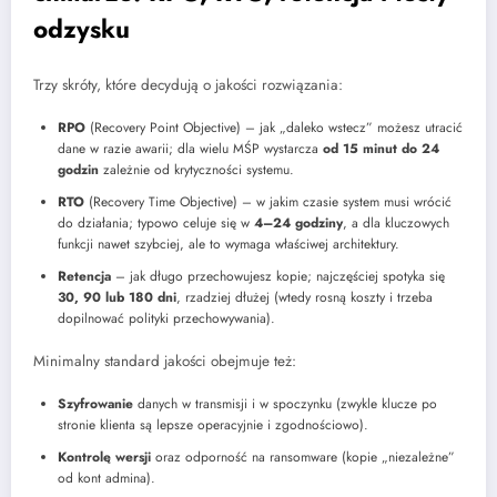
odzysku
Trzy skróty, które decydują o jakości rozwiązania:
RPO
(Recovery Point Objective) – jak „daleko wstecz” możesz utracić
dane w razie awarii; dla wielu MŚP wystarcza
od 15 minut do 24
godzin
zależnie od krytyczności systemu.
RTO
(Recovery Time Objective) – w jakim czasie system musi wrócić
do działania; typowo celuje się w
4–24 godziny
, a dla kluczowych
funkcji nawet szybciej, ale to wymaga właściwej architektury.
Retencja
– jak długo przechowujesz kopie; najczęściej spotyka się
30, 90 lub 180 dni
, rzadziej dłużej (wtedy rosną koszty i trzeba
dopilnować polityki przechowywania).
Minimalny standard jakości obejmuje też:
Szyfrowanie
danych w transmisji i w spoczynku (zwykle klucze po
stronie klienta są lepsze operacyjnie i zgodnościowo).
Kontrolę wersji
oraz odporność na ransomware (kopie „niezależne”
od kont admina).