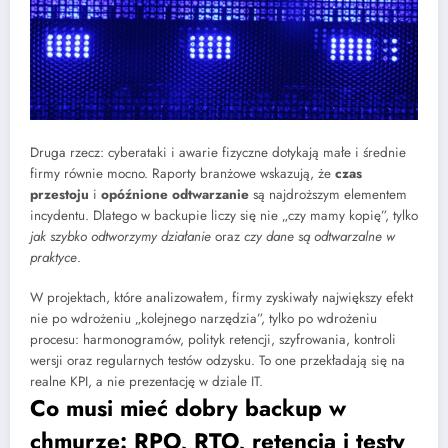
Druga rzecz: cyberataki i awarie fizyczne dotykają małe i średnie
firmy równie mocno. Raporty branżowe wskazują, że
czas
przestoju
i
opóźnione odtwarzanie
są najdroższym elementem
incydentu. Dlatego w backupie liczy się nie „czy mamy kopię”, tylko
jak szybko odtworzymy działanie
oraz
czy dane są odtwarzalne w
praktyce
.
W projektach, które analizowałem, firmy zyskiwały największy efekt
nie po wdrożeniu „kolejnego narzędzia”, tylko po wdrożeniu
procesu: harmonogramów, polityk retencji, szyfrowania, kontroli
wersji oraz regularnych testów odzysku. To one przekładają się na
realne KPI, a nie prezentację w dziale IT.
Co musi mieć dobry backup w
chmurze: RPO, RTO, retencja i testy