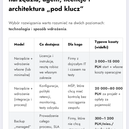
architektura „pod klucz”
Wybór rozwiązania warto rozumieć na dwóch poziomach:
technologia
i
sposób wdrożenia
.
Typowe koszty
Model
Co dostajesz
Dla kogo
(widełki)
Licencja i
Narzędzie +
Firmy z
instrukcje,
3 000–15 000
wdrożenie
dojrzałym IT
resztę robisz
PLN
start + własne
własne (lub
i czasem na
we własnym
koszty operacyjne
minimalne)
testy
zakresie
Konfiguracja,
MŚP, które
Narzędzie +
20 000–80 000
polityki
chcą mieć
wdrożenie
PLN
za projekt +
retencji,
kontrolę bez
(integracja i
opłaty za
monitoring,
rozciągania
procesy)
pojemność
testy odzysku
zespołu
Prowadzenie
Firmy, które
300–1 200
Backup
całego
nie chcą
PLN/mies./
„managed”
procesu, SLA