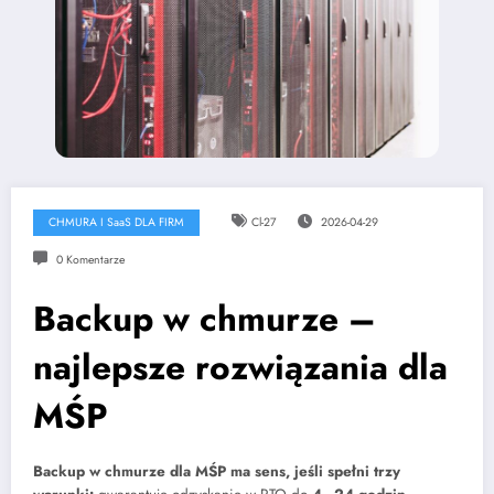
CHMURA I SaaS DLA FIRM
Cl-27
2026-04-29
0 Komentarze
Backup w chmurze –
najlepsze rozwiązania dla
MŚP
Backup w chmurze dla MŚP ma sens, jeśli spełni trzy