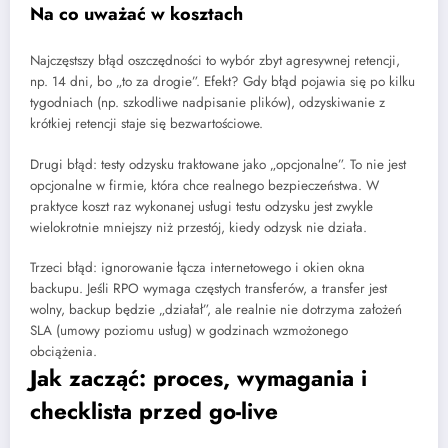
Na co uważać w kosztach
Najczęstszy błąd oszczędności to wybór zbyt agresywnej retencji,
np. 14 dni, bo „to za drogie”. Efekt? Gdy błąd pojawia się po kilku
tygodniach (np. szkodliwe nadpisanie plików), odzyskiwanie z
krótkiej retencji staje się bezwartościowe.
Drugi błąd: testy odzysku traktowane jako „opcjonalne”. To nie jest
opcjonalne w firmie, która chce realnego bezpieczeństwa. W
praktyce koszt raz wykonanej usługi testu odzysku jest zwykle
wielokrotnie mniejszy niż przestój, kiedy odzysk nie działa.
Trzeci błąd: ignorowanie łącza internetowego i okien okna
backupu. Jeśli RPO wymaga częstych transferów, a transfer jest
wolny, backup będzie „działał”, ale realnie nie dotrzyma założeń
SLA (umowy poziomu usług) w godzinach wzmożonego
obciążenia.
Jak zacząć: proces, wymagania i
checklista przed go-live