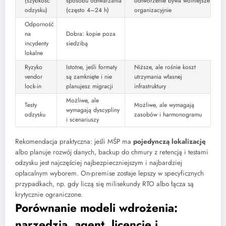
(szybkość
sposobu odtwarzania
odtworzenie bywa wolniejsze
odzysku)
(często 4–24 h)
organizacyjnie
Odporność
na
Dobra: kopie poza
incydenty
siedzibą
lokalne
Ryzyko
Istotne, jeśli formaty
Niższe, ale rośnie koszt
vendor
są zamknięte i nie
utrzymania własnej
lock-in
planujesz migracji
infrastruktury
Możliwe, ale
Testy
Możliwe, ale wymagają
wymagają dyscypliny
odzysku
zasobów i harmonogramu
i scenariuszy
Rekomendacja praktyczna: jeśli MŚP ma
pojedynczą lokalizację
albo planuje rozwój danych, backup do chmury z retencją i testami
odzysku jest najczęściej najbezpieczniejszym i najbardziej
opłacalnym wyborem. On-premise zostaje lepszy w specyficznych
przypadkach, np. gdy liczą się milisekundy RTO albo łącza są
krytycznie ograniczone.
Porównanie modeli wdrożenia:
narzędzia, agent, licencje i