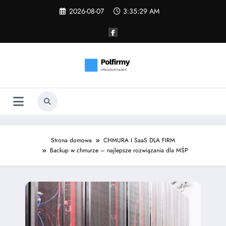
Skip
2026-08-07
3:35:30 AM
to
content
Strona domowa
CHMURA I SaaS DLA FIRM
Backup w chmurze – najlepsze rozwiązania dla MŚP