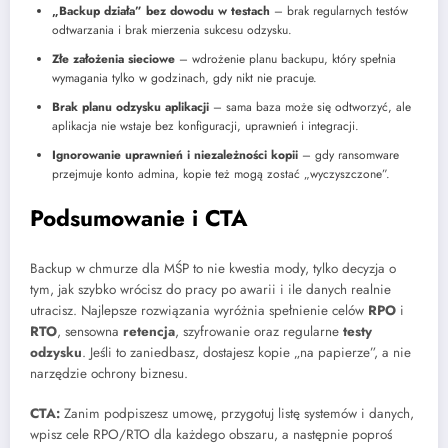
„Backup działa” bez dowodu w testach
– brak regularnych testów
odtwarzania i brak mierzenia sukcesu odzysku.
Złe założenia sieciowe
– wdrożenie planu backupu, który spełnia
wymagania tylko w godzinach, gdy nikt nie pracuje.
Brak planu odzysku aplikacji
– sama baza może się odtworzyć, ale
aplikacja nie wstaje bez konfiguracji, uprawnień i integracji.
Ignorowanie uprawnień i niezależności kopii
– gdy ransomware
przejmuje konto admina, kopie też mogą zostać „wyczyszczone”.
Podsumowanie i CTA
Backup w chmurze dla MŚP to nie kwestia mody, tylko decyzja o
tym, jak szybko wrócisz do pracy po awarii i ile danych realnie
utracisz. Najlepsze rozwiązania wyróżnia spełnienie celów
RPO
i
RTO
, sensowna
retencja
, szyfrowanie oraz regularne
testy
odzysku
. Jeśli to zaniedbasz, dostajesz kopie „na papierze”, a nie
narzędzie ochrony biznesu.
CTA:
Zanim podpiszesz umowę, przygotuj listę systemów i danych,
wpisz cele RPO/RTO dla każdego obszaru, a następnie poproś