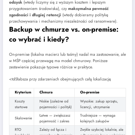
odzysk
(wtedy liczymy się z wyższym kosztem i lepszym
przygotowaniem środowiska), czy
maksymalna pewność
zgodności i długiej retencji
(wtedy dobieramy politykę
przechowywania i mechanizmy niezależności od ransomware).
Backup w chmurze vs. on-premise:
co wybrać i kiedy?
On-premise (lokalna macierz lub taśmy) nadal ma zastosowanie, ale
w MŚP częściej przewagę ma model chmurowy. Poniższe
zestawienie pokazuje typowe różnice w praktyce.
<tdSłabsza przy zdarzeniach obejmujących całą lokalizację
Kryterium
Chmura
On-premise
Koszty
Niskie (zależne od
Wysokie: zakup sprzętu,
startowe
pojemności i polityk)
licencji, utrzymanie
Łatwe — zwiększasz
Trudniejsze — wymaga
Skalowanie
pojemność i zakres
kolejnych zakupów
RTO
Zależy od łącza i
Zwykle szybciej lokalnie, ale