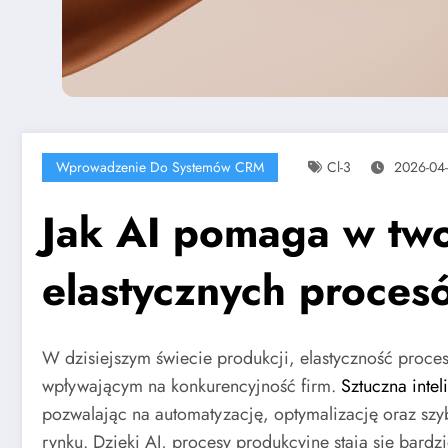
Wprowadzenie Do Systemów CRM
Cl-3
2026-04
Jak AI pomaga w two
elastycznych proces
W dzisiejszym świecie produkcji, elastyczność proce
wpływającym na konkurencyjność firm.
Sztuczna intel
pozwalając na automatyzację, optymalizację oraz szy
rynku. Dzięki AI, procesy produkcyjne stają się bardz