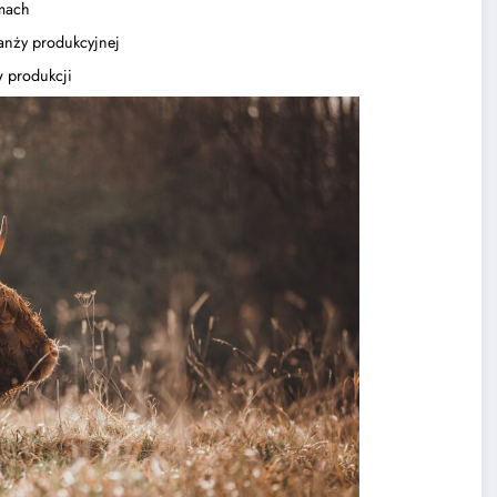
rmach
ranży produkcyjnej
w produkcji