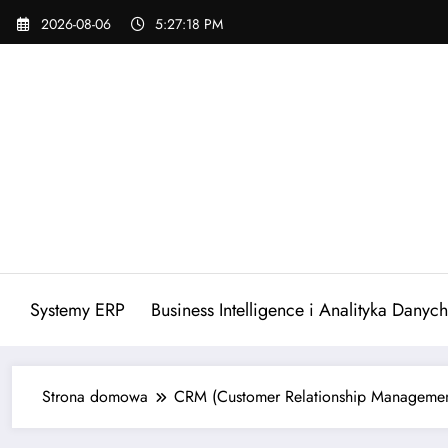
Skip
2026-08-06
5:27:19 PM
to
content
Systemy ERP
Business Intelligence i Analityka Danych
Strona domowa
CRM (Customer Relationship Managemen