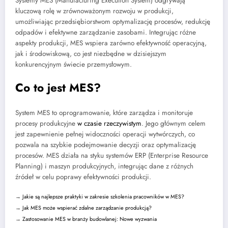
Systemy MES (Manufacturing Execution System) odgrywają
kluczową rolę w zrównoważonym rozwoju w produkcji,
umożliwiając przedsiębiorstwom optymalizację procesów, redukcję
odpadów i efektywne zarządzanie zasobami. Integrując różne
aspekty produkcji, MES wspiera zarówno efektywność operacyjną,
jak i środowiskową, co jest niezbędne w dzisiejszym
konkurencyjnym świecie przemysłowym.
Co to jest MES?
System MES to oprogramowanie, które zarządza i monitoruje
procesy produkcyjne
w czasie rzeczywistym
. Jego głównym celem
jest zapewnienie pełnej widoczności operacji wytwórczych, co
pozwala na szybkie podejmowanie decyzji oraz optymalizację
procesów. MES działa na styku systemów ERP (Enterprise Resource
Planning) i maszyn produkcyjnych, integrując dane z różnych
źródeł w celu poprawy efektywności produkcji.
→
Jakie są najlepsze praktyki w zakresie szkolenia pracowników w MES?
→
Jak MES może wspierać zdalne zarządzanie produkcją?
→
Zastosowanie MES w branży budowlanej: Nowe wyzwania