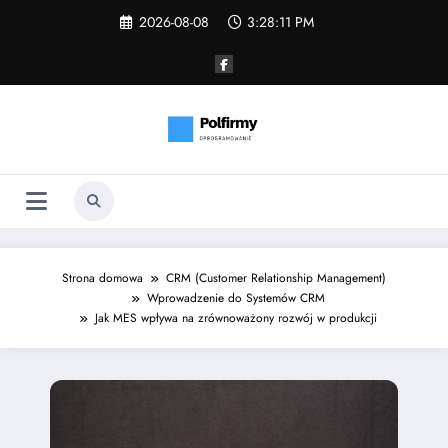
Skip
2026-08-08
3:28:12 PM
to
content
Strona domowa
CRM (Customer Relationship Management)
Wprowadzenie do Systemów CRM
Jak MES wpływa na zrównoważony rozwój w produkcji