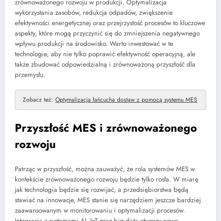
zrównoważonego rozwoju w produkcji. Optymalizacja
wykorzystania zasobów, redukcja odpadów, zwiększenie
efektywności energetycznej oraz przejrzystość procesów to kluczowe
aspekty, które mogą przyczynić się do zmniejszenia negatywnego
wpływu produkcji na środowisko. Warto inwestować w te
technologie, aby nie tylko poprawić efektywność operacyjną, ale
także zbudować odpowiedzialną i zrównoważoną przyszłość dla
przemysłu.
Zobacz też:
Optymalizacja łańcucha dostaw z pomocą systemu MES
Przyszłość MES i zrównoważonego
rozwoju
Patrząc w przyszłość, można zauważyć, że rola systemów MES w
kontekście zrównoważonego rozwoju będzie tylko rosła. W miarę
jak technologia będzie się rozwijać, a przedsiębiorstwa będą
stawiać na innowacje, MES stanie się narzędziem jeszcze bardziej
zaawansowanym w monitorowaniu i optymalizacji procesów.
Integracja z systemami AI, IoT oraz big data otworzy nowe