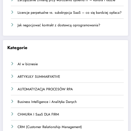
Zarządzanie zmianą przy wdrożeniu systemu IT – kultura i ludzie
Licencje perpetualne vs. subskrypcja SaaS – co się bardziej opłaca?
Jak negocjować kontrakt z dostawcą oprogramowania?
Kategorie
AI w biznesie
ARTYKUŁY SUMMARYATIVE
AUTOMATYZACJA PROCESÓW RPA
Business Intelligence i Analityka Danych
CHMURA I SaaS DLA FIRM
CRM (Customer Relationship Management)