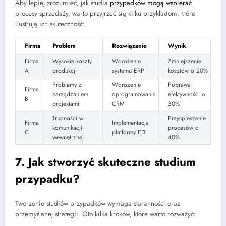
Aby lepiej zrozumieć, jak studia
przypadków mogą wspierać
procesy sprzedaży, warto przyjrzeć się kilku przykładom, które
ilustrują ich skuteczność:
Firma
Problem
Rozwiązanie
Wynik
Firma
Wysokie koszty
Wdrożenie
Zmniejszenie
A
produkcji
systemu ERP
kosztów o 20%
Problemy z
Wdrożenie
Poprawa
Firma
zarządzaniem
oprogramowania
efektywności o
B
projektami
CRM
30%
Trudności w
Przyspieszenie
Firma
Implementacja
komunikacji
procesów o
C
platformy EDI
wewnętrznej
40%
7. Jak stworzyć
skuteczne studium
przypadku
?
Tworzenie studiów przypadków wymaga staranności oraz
przemyślanej strategii. Oto kilka kroków, które warto rozważyć: