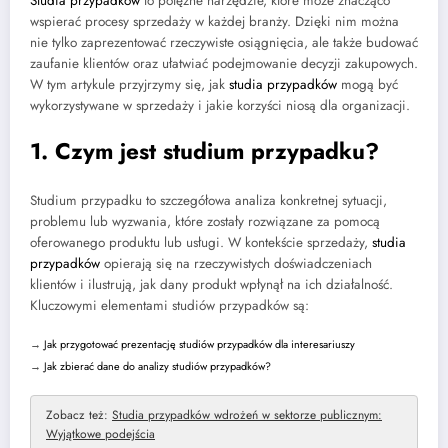
Studia przypadków
to potężne narzędzie, które może znacząco
wspierać procesy sprzedaży w każdej branży. Dzięki nim można
nie tylko zaprezentować rzeczywiste osiągnięcia, ale także budować
zaufanie klientów oraz ułatwiać podejmowanie decyzji zakupowych.
W tym artykule przyjrzymy się, jak
studia przypadków
mogą być
wykorzystywane w sprzedaży i jakie korzyści niosą dla organizacji.
1. Czym jest studium przypadku?
Studium przypadku to szczegółowa analiza konkretnej sytuacji,
problemu lub wyzwania, które zostały rozwiązane za pomocą
oferowanego produktu lub usługi. W kontekście sprzedaży,
studia
przypadków
opierają się na rzeczywistych doświadczeniach
klientów i ilustrują, jak dany produkt wpłynął na ich działalność.
Kluczowymi elementami studiów przypadków są:
→
Jak przygotować prezentację studiów przypadków dla interesariuszy
→
Jak zbierać dane do analizy studiów przypadków?
Zobacz też:
Studia przypadków wdrożeń w sektorze publicznym:
Wyjątkowe podejścia