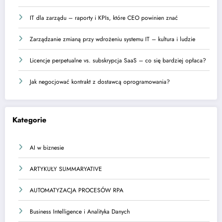
IT dla zarządu – raporty i KPIs, które CEO powinien znać
Zarządzanie zmianą przy wdrożeniu systemu IT – kultura i ludzie
Licencje perpetualne vs. subskrypcja SaaS – co się bardziej opłaca?
Jak negocjować kontrakt z dostawcą oprogramowania?
Kategorie
AI w biznesie
ARTYKUŁY SUMMARYATIVE
AUTOMATYZACJA PROCESÓW RPA
Business Intelligence i Analityka Danych