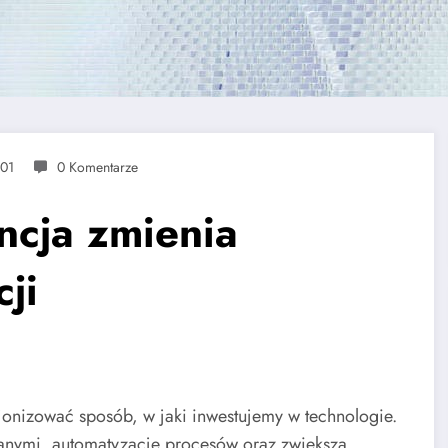
-01
0 Komentarze
encja zmienia
ji
cjonizować sposób, w jaki inwestujemy w technologie.
danymi, automatyzację procesów oraz zwiększa