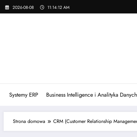
Skip
2026-08-08
11:14:13 AM
to
content
Systemy ERP
Business Intelligence i Analityka Danych
Strona domowa
CRM (Customer Relationship Managemen