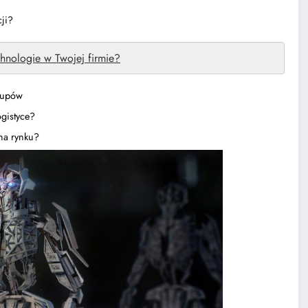
ji?
chnologie w Twojej firmie?
rtupów
ogistyce?
 na rynku?