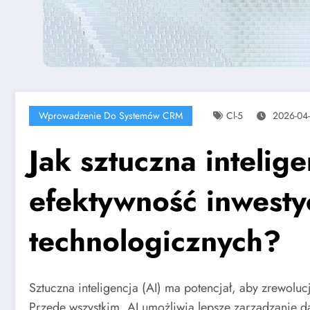
Wprowadzenie Do Systemów CRM
Cl-5
2026-04
Jak sztuczna intelig
efektywność inwestyc
technologicznych?
Sztuczna inteligencja (AI) ma potencjał, aby zrewolu
Przede wszystkim, AI umożliwia lepsze zarządzanie 