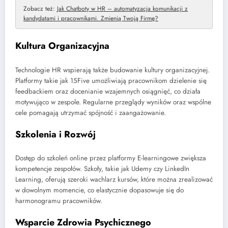
Zobacz też:
Jak Chatboty w HR – automatyzacja komunikacji z
kandydatami i pracownikami. Zmienią Twoją Firmę?
Kultura Organizacyjna
Technologie HR wspierają także budowanie kultury organizacyjnej.
Platformy takie jak 15Five umożliwiają pracownikom dzielenie się
feedbackiem oraz docenianie wzajemnych osiągnięć, co działa
motywująco w zespole. Regularne przeglądy wyników oraz wspólne
cele pomagają utrzymać spójność i zaangażowanie.
Szkolenia i Rozwój
Dostęp do szkoleń online przez platformy E-learningowe zwiększa
kompetencje zespołów. Szkoły, takie jak Udemy czy LinkedIn
Learning, oferują szeroki wachlarz kursów, które można zrealizować
w dowolnym momencie, co elastycznie dopasowuje się do
harmonogramu pracowników.
Wsparcie Zdrowia Psychicznego