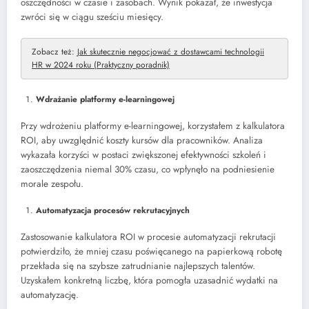
oszczędności w czasie i zasobach. Wynik pokazał, że inwestycja
zwróci się w ciągu sześciu miesięcy.
Zobacz też:
Jak skutecznie negocjować z dostawcami technologii
HR w 2024 roku (Praktyczny poradnik)
Wdrażanie platformy e-learningowej
Przy wdrożeniu platformy e-learningowej, korzystałem z kalkulatora
ROI, aby uwzględnić koszty kursów dla pracowników. Analiza
wykazała korzyści w postaci zwiększonej efektywności szkoleń i
zaoszczędzenia niemal 30% czasu, co wpłynęło na podniesienie
morale zespołu.
Automatyzacja procesów rekrutacyjnych
Zastosowanie kalkulatora ROI w procesie automatyzacji rekrutacji
potwierdziło, że mniej czasu poświęcanego na papierkową robotę
przekłada się na szybsze zatrudnianie najlepszych talentów.
Uzyskałem konkretną liczbę, która pomogła uzasadnić wydatki na
automatyzację.