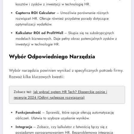
kosztów i zysków z inwestycji w technologię HR.
Capterra ROI Calculator
– Umożliwia porównanie różnych
rozwiązań HR. Oferuje również przydatne porady dotyczące
optymalizacji wydatków.
Kalkulator ROI od ProfitWell
– Skupia się na subskrypcyjnych
modelach biznesowych. Daje pełny obraz potencjalnych zysków z
inwestycji w technologie HR.
Wybór Odpowiedniego Narzędzia
Wybór narzędzia powinien wynikać z specyficznych potrzeb firmy.
Rozważ kilka kluczowych kwestii:
Zobacz też:
Jak wybrać system HR Tech? Eksperckie opinie i
recenzje 2024 (Odkryj najlepsze rozwiązania)
Funkcjonalność
– Sprawdź, które opcje oferują automatyzację
obliczeń. Ułatwia to szybsze uzyskanie wyników.
Integracja
– Zobacz, czy kalkulator z łatwością łączy się z
posiadanym oprogramowaniem HR. Bezproblemowa integracja