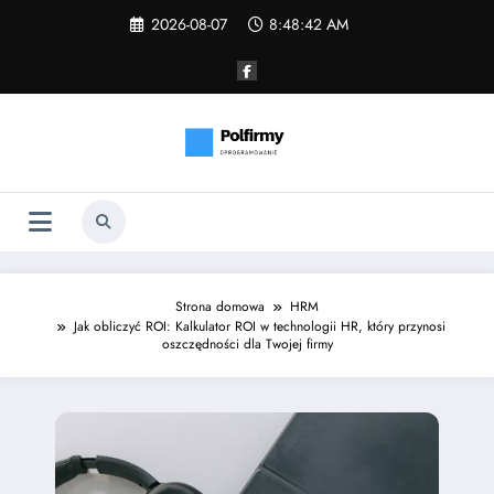
Skip
2026-08-07
8:48:43 AM
to
content
Strona domowa
HRM
Jak obliczyć ROI: Kalkulator ROI w technologii HR, który przynosi
oszczędności dla Twojej firmy