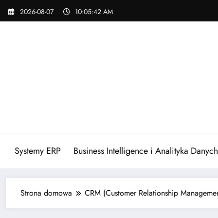
Skip
2026-08-07
10:05:43 AM
to
content
Systemy ERP
Business Intelligence i Analityka Danych
Strona domowa
CRM (Customer Relationship Managemen