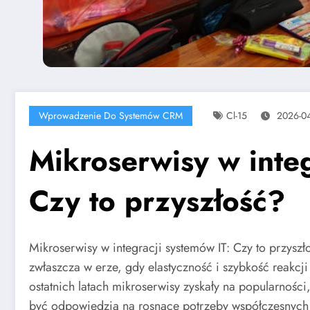
Wprowadzenie Do Systemów CRM
Cl-15
2026-04
Mikroserwisy w integ
Czy to przyszłość?
Mikroserwisy w integracji systemów IT: Czy to przyszło
zwłaszcza w erze, gdy elastyczność i szybkość reakcj
ostatnich latach mikroserwisy zyskały na popularnośc
być odpowiedzią na rosnące potrzeby współczesnych 