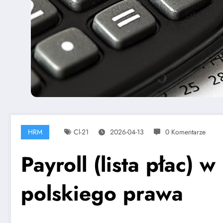
HRM
Cl-21
2026-04-13
0 Komentarze
Payroll (lista płac
polskiego prawa