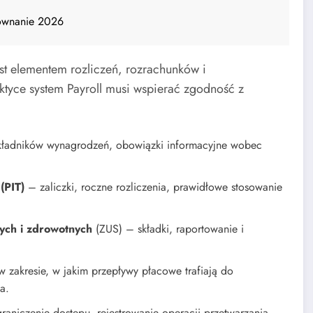
równanie 2026
Jest elementem rozliczeń, rozrachunków i
yce system Payroll musi wspierać zgodność z
kładników wynagrodzeń, obowiązki informacyjne wobec
(PIT)
– zaliczki, roczne rozliczenia, prawidłowe stosowanie
ych i zdrowotnych
(ZUS) – składki, raportowanie i
w zakresie, w jakim przepływy płacowe trafiają do
a.
niczenie dostępu, rejestrowanie operacji przetwarzania.