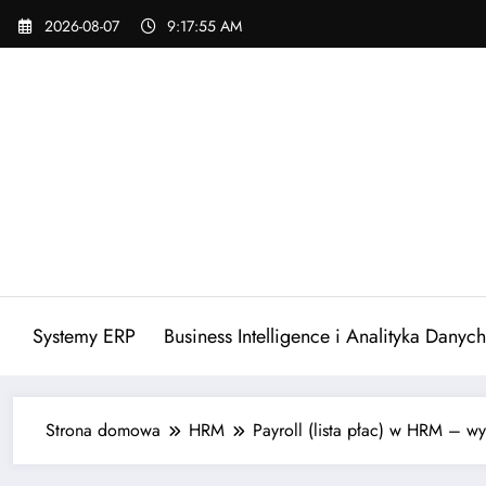
Skip
2026-08-07
9:17:56 AM
to
content
Systemy ERP
Business Intelligence i Analityka Danych
Strona domowa
HRM
Payroll (lista płac) w HRM – 