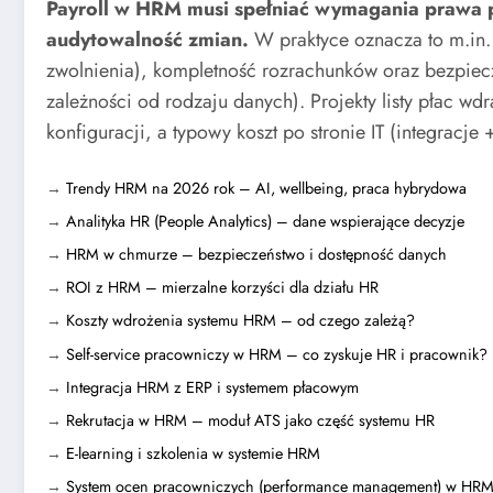
Payroll w HRM musi spełniać wymagania prawa 
audytowalność zmian.
W praktyce oznacza to m.in. 
zwolnienia), kompletność rozrachunków oraz bezpie
zależności od rodzaju danych). Projekty listy płac wd
konfiguracji, a typowy koszt po stronie IT (integracje
→
Trendy HRM na 2026 rok – AI, wellbeing, praca hybrydowa
→
Analityka HR (People Analytics) – dane wspierające decyzje
→
HRM w chmurze – bezpieczeństwo i dostępność danych
→
ROI z HRM – mierzalne korzyści dla działu HR
→
Koszty wdrożenia systemu HRM – od czego zależą?
→
Self-service pracowniczy w HRM – co zyskuje HR i pracownik?
→
Integracja HRM z ERP i systemem płacowym
→
Rekrutacja w HRM – moduł ATS jako część systemu HR
→
E-learning i szkolenia w systemie HRM
→
System ocen pracowniczych (performance management) w HR