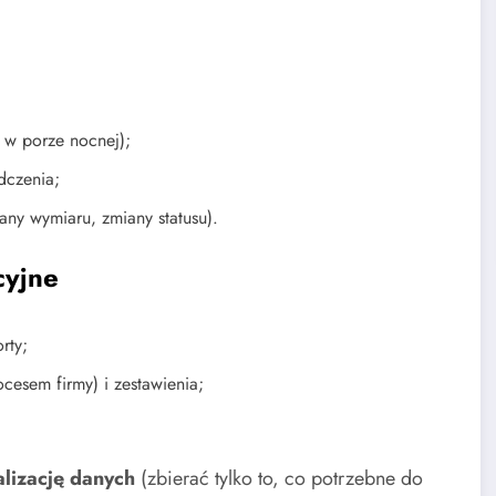
 w porze nocnej);
dczenia;
ny wymiaru, zmiany statusu).
cyjne
rty;
cesem firmy) i zestawienia;
lizację danych
(zbierać tylko to, co potrzebne do