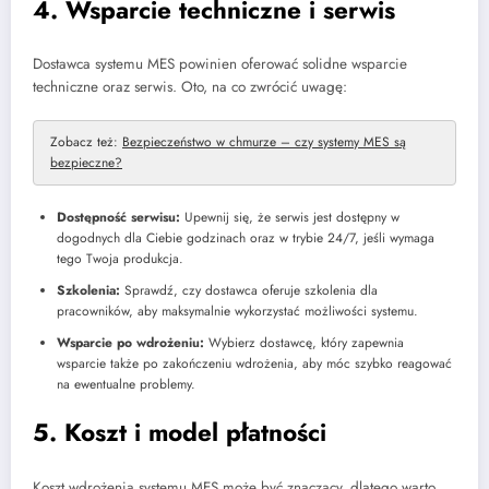
4. Wsparcie techniczne i serwis
Dostawca systemu MES powinien oferować solidne wsparcie
techniczne oraz serwis. Oto, na co zwrócić uwagę:
Zobacz też:
Bezpieczeństwo w chmurze – czy systemy MES są
bezpieczne?
Dostępność serwisu:
Upewnij się, że serwis jest dostępny w
dogodnych dla Ciebie godzinach oraz w trybie 24/7, jeśli wymaga
tego Twoja produkcja.
Szkolenia:
Sprawdź, czy dostawca oferuje szkolenia dla
pracowników, aby maksymalnie wykorzystać możliwości systemu.
Wsparcie po wdrożeniu:
Wybierz dostawcę, który zapewnia
wsparcie także po zakończeniu wdrożenia, aby móc szybko reagować
na ewentualne problemy.
5. Koszt i model płatności
Koszt wdrożenia systemu MES może być znaczący, dlatego warto