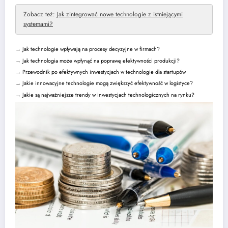
Zobacz też:
Jak zintegrować nowe technologie z istniejącymi
systemami?
→
Jak technologie wpływają na procesy decyzyjne w firmach?
→
Jak technologia może wpłynąć na poprawę efektywności produkcji?
→
Przewodnik po efektywnych inwestycjach w technologie dla startupów
→
Jakie innowacyjne technologie mogą zwiększyć efektywność w logistyce?
→
Jakie są najważniejsze trendy w inwestycjach technologicznych na rynku?