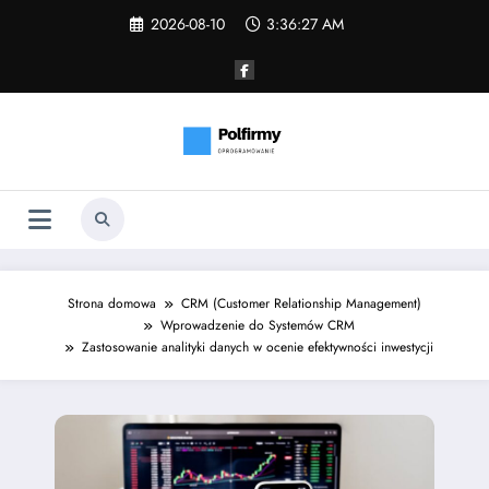
Skip
2026-08-10
3:36:28 AM
to
content
Strona domowa
CRM (Customer Relationship Management)
Wprowadzenie do Systemów CRM
Zastosowanie analityki danych w ocenie efektywności inwestycji